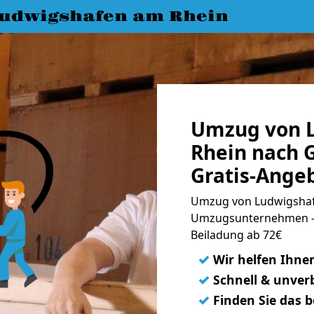
udwigshafen am Rhein
Umzug von 
Rhein nach 
Gratis-Ange
Umzug von Ludwigshaf
Umzugsunternehmen - 
Beiladung ab 72€
✓
Wir helfen Ihne
✓
Schnell & unverb
✓
Finden Sie das 