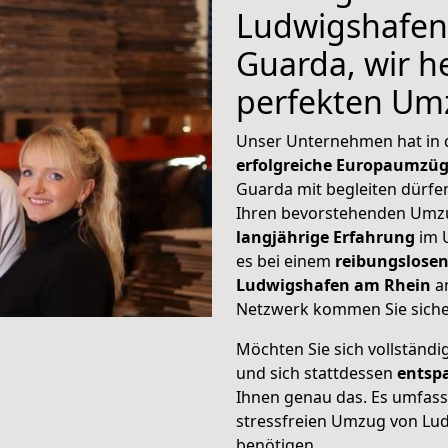
Ludwigshafen
Guarda, wir h
perfekten Um
Unser Unternehmen hat in
erfolgreiche Europaumzü
Guarda mit begleiten dürfen
Ihren bevorstehenden Umz
langjährige Erfahrung
im 
es bei einem
reibungslosen
Ludwigshafen am Rhein
a
Netzwerk kommen Sie sicher
Möchten Sie sich vollständ
und sich stattdessen
entsp
Ihnen genau das. Es umfasst 
stressfreien Umzug von Lu
benötigen.