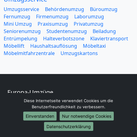
Umzugsservice
Behördenumzug
Büroumzug
Fernumzug
Firmenumzug
Laborumzug
Mini Umzug
Praxisumzug
Privatumzug
Seniorenumzug
Studentenumzug
Beiladung
Entrümpelung
Halteverbotszone
Klaviertransport
Möbellift
Haushaltsauflösung
Möbeltaxi
Möbelmitfahrzentrale
Umzugskartons
Europa-Umzüge
Diese Internetseite verwendet Cookies um die
Umzug von Ludwigshafen am Rhein nach Belarus
Benutzerfreundlichkeit zu verbessern.
Umzug von Ludwigshafen am Rhein nach Belgien
Umzug von Ludwigshafen am Rhein nach Bulgarien
Einverstanden
Nur notwendige Cookies
Umzug von Ludwigshafen am Rhein nach Dänemark
Datenschutzerklärung
Umzug von Ludwigshafen am Rhein nach England