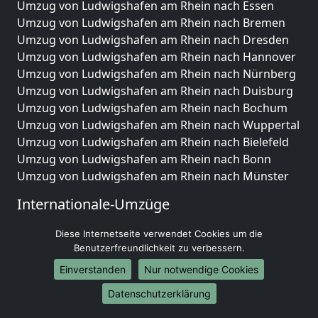
Umzug von Ludwigshafen am Rhein nach Essen
Umzug von Ludwigshafen am Rhein nach Bremen
Umzug von Ludwigshafen am Rhein nach Dresden
Umzug von Ludwigshafen am Rhein nach Hannover
Umzug von Ludwigshafen am Rhein nach Nürnberg
Umzug von Ludwigshafen am Rhein nach Duisburg
Umzug von Ludwigshafen am Rhein nach Bochum
Umzug von Ludwigshafen am Rhein nach Wuppertal
Umzug von Ludwigshafen am Rhein nach Bielefeld
Umzug von Ludwigshafen am Rhein nach Bonn
Umzug von Ludwigshafen am Rhein nach Münster
Internationale-Umzüge
Umzug von Ludwigshafen am Rhein nach Brasilien
Diese Internetseite verwendet Cookies um die
Umzug von Ludwigshafen am Rhein nach Brunei
Benutzerfreundlichkeit zu verbessern.
Darussalam
Einverstanden
Nur notwendige Cookies
Umzug von Ludwigshafen am Rhein nach Burkina
Datenschutzerklärung
Faso
Umzug von Ludwigshafen am Rhein nach Burundi