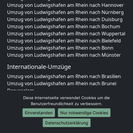
Umzug von Ludwigshafen am Rhein nach Hannover
Umzug von Ludwigshafen am Rhein nach Nürnberg
Umzug von Ludwigshafen am Rhein nach Duisburg
Umzug von Ludwigshafen am Rhein nach Bochum
Umzug von Ludwigshafen am Rhein nach Wuppertal
Umzug von Ludwigshafen am Rhein nach Bielefeld
Umzug von Ludwigshafen am Rhein nach Bonn
Umzug von Ludwigshafen am Rhein nach Münster
Internationale-Umzüge
Umzug von Ludwigshafen am Rhein nach Brasilien
Umzug von Ludwigshafen am Rhein nach Brunei
Darussalam
Umzug von Ludwigshafen am Rhein nach Burkina
Diese Internetseite verwendet Cookies um die
Benutzerfreundlichkeit zu verbessern.
Faso
Umzug von Ludwigshafen am Rhein nach Burundi
Einverstanden
Nur notwendige Cookies
Umzug von Ludwigshafen am Rhein nach Chile
Datenschutzerklärung
Umzug von Ludwigshafen am Rhein nach China