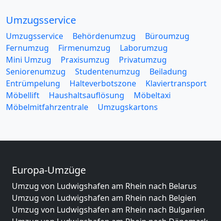
Umzugsservice
Umzugsservice
Behördenumzug
Büroumzug
Fernumzug
Firmenumzug
Laborumzug
Mini Umzug
Praxisumzug
Privatumzug
Seniorenumzug
Studentenumzug
Beiladung
Entrümpelung
Halteverbotszone
Klaviertransport
Möbellift
Haushaltsauflösung
Möbeltaxi
Möbelmitfahrzentrale
Umzugskartons
Europa-Umzüge
Umzug von Ludwigshafen am Rhein nach Belarus
Umzug von Ludwigshafen am Rhein nach Belgien
Umzug von Ludwigshafen am Rhein nach Bulgarien