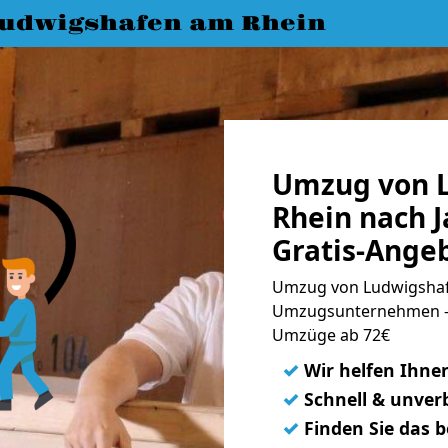
udwigshafen am Rhein
Umzug von 
Rhein nach J
Gratis-Ange
Umzug von Ludwigshafe
Umzugsunternehmen - 
Umzüge ab 72€
✓
Wir helfen Ihne
✓
Schnell & unverb
✓
Finden Sie das 