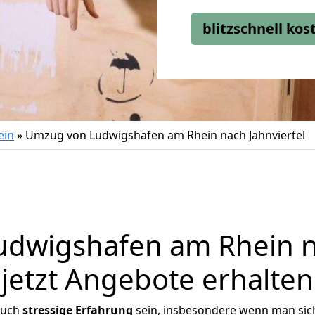
blitzschnell ko
ein
»
Umzug von Ludwigshafen am Rhein nach Jahnviertel
dwigshafen am Rhein na
jetzt Angebote erhalten
auch
stressige
Erfahrung
sein, insbesondere wenn man sic