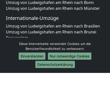
Umzug von Ludwigshafen am Rhein nach Bonn
Umzug von Ludwigshafen am Rhein nach Münster
Internationale-Umzüge
Umzug von Ludwigshafen am Rhein nach Brasilien
Umzug von Ludwigshafen am Rhein nach Brunei
Darussalam
Umzug von Ludwigshafen am Rhein nach Burkina
Diese Internetseite verwendet Cookies um die
Benutzerfreundlichkeit zu verbessern.
Faso
Umzug von Ludwigshafen am Rhein nach Burundi
Einverstanden
Nur notwendige Cookies
Umzug von Ludwigshafen am Rhein nach Chile
Datenschutzerklärung
Umzug von Ludwigshafen am Rhein nach China
Umzug von Ludwigshafen am Rhein nach
Cookinseln
Umzug von Ludwigshafen am Rhein nach Costa Rica
Umzug von Ludwigshafen am Rhein nach Curaçao
Umzug von Ludwigshafen am Rhein nach
Demokratische Republik Kongo
Umzug von Ludwigshafen am Rhein nach Dominica