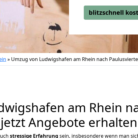
blitzschnell ko
ein
»
Umzug von Ludwigshafen am Rhein nach Paulusvierte
wigshafen am Rhein nac
jetzt Angebote erhalten
auch
stressige
Erfahrung
sein, insbesondere wenn man sic