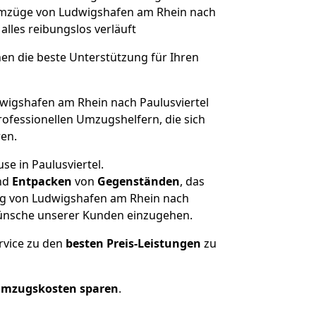
e Umzüge von Ludwigshafen am Rhein nach
 alles reibungslos verläuft
nen die beste Unterstützung für Ihren
igshafen am Rhein nach Paulusviertel
ofessionellen Umzugshelfern, die sich
ren.
se in Paulusviertel.
nd
Entpacken
von
Gegenständen
, das
ug von Ludwigshafen am Rhein nach
d Wünsche unserer Kunden einzugehen.
rvice zu den
besten Preis-Leistungen
zu
Umzugskosten sparen
.