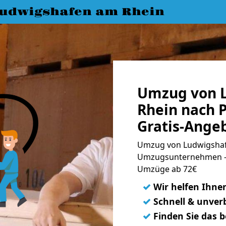
udwigshafen am Rhein
Umzug von 
Rhein nach P
Gratis-Ange
Umzug von Ludwigshafe
Umzugsunternehmen - 
Umzüge ab 72€
✓
Wir helfen Ihne
✓
Schnell & unverb
✓
Finden Sie das 