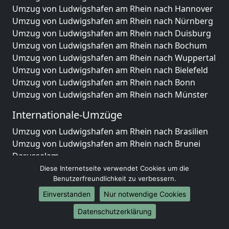
Umzug von Ludwigshafen am Rhein nach Hannover
Umzug von Ludwigshafen am Rhein nach Nürnberg
Umzug von Ludwigshafen am Rhein nach Duisburg
Umzug von Ludwigshafen am Rhein nach Bochum
Umzug von Ludwigshafen am Rhein nach Wuppertal
Umzug von Ludwigshafen am Rhein nach Bielefeld
Umzug von Ludwigshafen am Rhein nach Bonn
Umzug von Ludwigshafen am Rhein nach Münster
Internationale-Umzüge
Umzug von Ludwigshafen am Rhein nach Brasilien
Umzug von Ludwigshafen am Rhein nach Brunei
Darussalam
Umzug von Ludwigshafen am Rhein nach Burkina
Diese Internetseite verwendet Cookies um die
Benutzerfreundlichkeit zu verbessern.
Faso
Umzug von Ludwigshafen am Rhein nach Burundi
Einverstanden
Nur notwendige Cookies
Umzug von Ludwigshafen am Rhein nach Chile
Datenschutzerklärung
Umzug von Ludwigshafen am Rhein nach China