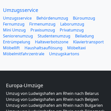
Umzugsservice
Umzugsservice
Behördenumzug
Büroumzug
Fernumzug
Firmenumzug
Laborumzug
Mini Umzug
Praxisumzug
Privatumzug
Seniorenumzug
Studentenumzug
Beiladung
Entrümpelung
Halteverbotszone
Klaviertransport
Möbellift
Haushaltsauflösung
Möbeltaxi
Möbelmitfahrzentrale
Umzugskartons
Europa-Umzüge
Umzug von Ludwigshafen am Rhein nach Belarus
Umzug von Ludwigshafen am Rhein nach Belgien
Umzug von Ludwigshafen am Rhein nach Bulgarien