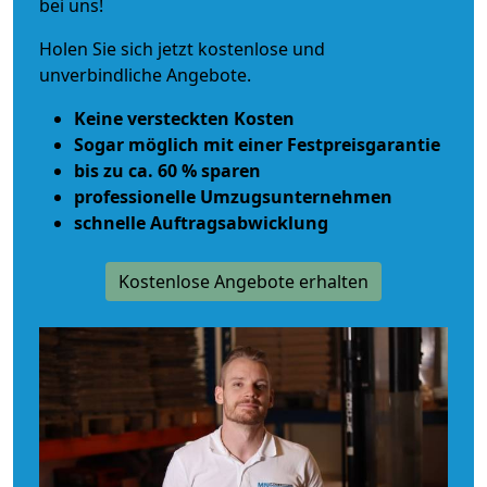
bei uns!
Holen Sie sich jetzt kostenlose und
unverbindliche Angebote.
Keine versteckten Kosten
Sogar möglich mit einer Festpreisgarantie
bis zu ca. 60 % sparen
professionelle Umzugsunternehmen
schnelle Auftragsabwicklung
Kostenlose Angebote erhalten