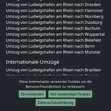
Umzug von Ludwigshafen am Rhein nach Dresden
Umzug von Ludwigshafen am Rhein nach Hannover
Umzug von Ludwigshafen am Rhein nach Nürnberg
Umzug von Ludwigshafen am Rhein nach Duisburg
Umzug von Ludwigshafen am Rhein nach Bochum
Umzug von Ludwigshafen am Rhein nach Wuppertal
Umzug von Ludwigshafen am Rhein nach Bielefeld
Umzug von Ludwigshafen am Rhein nach Bonn
Umzug von Ludwigshafen am Rhein nach Münster
Internationale-Umzüge
Umzug von Ludwigshafen am Rhein nach Brasilien
Umzug von Ludwigshafen am Rhein nach Brunei
Darussalam
Diese Internetseite verwendet Cookies um die
Benutzerfreundlichkeit zu verbessern.
Umzug von Ludwigshafen am Rhein nach Burkina
Faso
Einverstanden
Nur notwendige Cookies
Umzug von Ludwigshafen am Rhein nach Burundi
Datenschutzerklärung
Umzug von Ludwigshafen am Rhein nach Chile