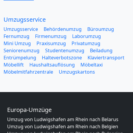
Umzugsservice
Umzugsservice
Behördenumzug
Büroumzug
Fernumzug
Firmenumzug
Laborumzug
Mini Umzug
Praxisumzug
Privatumzug
Seniorenumzug
Studentenumzug
Beiladung
Entrümpelung
Halteverbotszone
Klaviertransport
Möbellift
Haushaltsauflösung
Möbeltaxi
Möbelmitfahrzentrale
Umzugskartons
Europa-Umzüge
Umzug von Ludwigshafen am Rhein nach Belarus
Umzug von Ludwigshafen am Rhein nach Belgien