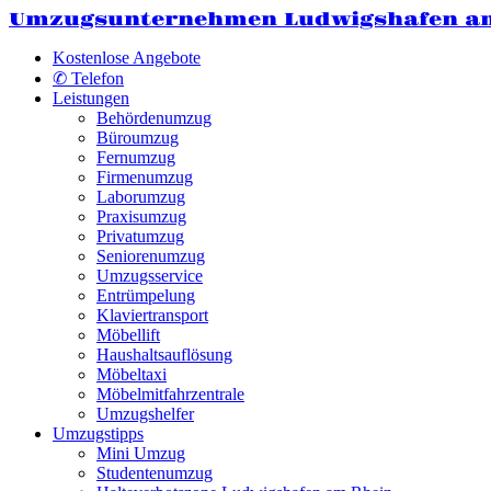
Umzugsunternehmen Ludwigshafen a
Kostenlose Angebote
✆ Telefon
Leistungen
Behördenumzug
Büroumzug
Fernumzug
Firmenumzug
Laborumzug
Praxisumzug
Privatumzug
Seniorenumzug
Umzugsservice
Entrümpelung
Klaviertransport
Möbellift
Haushaltsauflösung
Möbeltaxi
Möbelmitfahrzentrale
Umzugshelfer
Umzugstipps
Mini Umzug
Studentenumzug