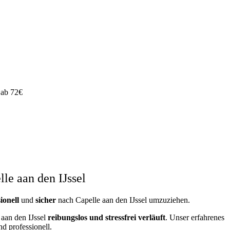
 ab 72€
e aan den IJssel
ionell
und
sicher
nach Capelle aan den IJssel umzuziehen.
aan den IJssel
reibungslos und stressfrei
verläuft
. Unser erfahrenes
d professionell.