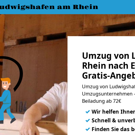
udwigshafen am Rhein
Umzug von 
Rhein nach 
Gratis-Ange
Umzug von Ludwigshafe
Umzugsunternehmen - 
Beiladung ab 72€
✓
Wir helfen Ihne
✓
Schnell & unverb
✓
Finden Sie das 