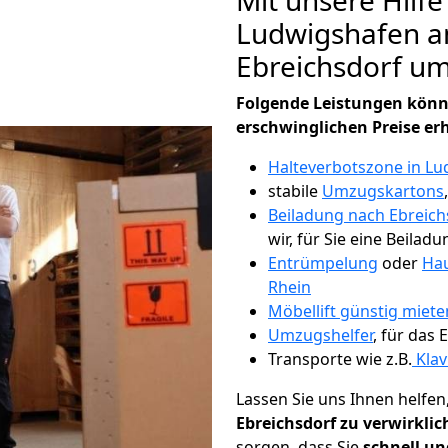
Mit unsere Hilfe
Ludwigshafen a
Ebreichsdorf u
Folgende Leistungen könn
erschwinglichen Preise er
Halteverbotszone in L
stabile
Umzugskartons
Beiladung nach Ebreich
wir, für Sie eine Beiladu
Entrümpelung
oder
Hau
Rhein
Möbellift günstig miet
Umzugshelfer
, für das
Transporte wie z.B.
Klav
Lassen Sie uns Ihnen helfen
Ebreichsdorf zu verwirkli
sorgen, dass Sie
schnell un