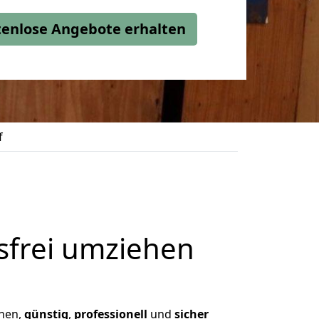
stenlose Angebote erhalten
f
frei umziehen
hnen,
günstig
,
professionell
und
sicher