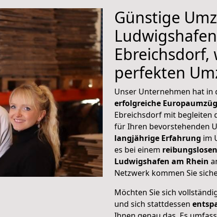
Günstige Umz
Ludwigshafen
Ebreichsdorf, 
perfekten Um
Unser Unternehmen hat in
erfolgreiche Europaumzü
Ebreichsdorf mit begleiten 
für Ihren bevorstehenden 
langjährige Erfahrung
im 
es bei einem
reibungslosen
Ludwigshafen am Rhein
a
Netzwerk kommen Sie sicher
Möchten Sie sich vollständ
und sich stattdessen
entsp
Ihnen genau das. Es umfasst 