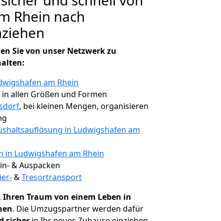
 sicher und schnell von
m Rhein nach
mziehen
en Sie von unser Netzwerk zu
halten:
udwigshafen am Rhein
, in allen Größen und Formen
sdorf
, bei kleinen Mengen, organisieren
ng
shaltsauflösung in Ludwigshafen am
en in Ludwigshafen am Rhein
 Ein- & Auspacken
ier-
&
Tresortransport
,
Ihren Traum von einem Leben in
chen
. Die Umzugspartner werden dafür
d sicher
in Ihr neues Zuhause einziehen