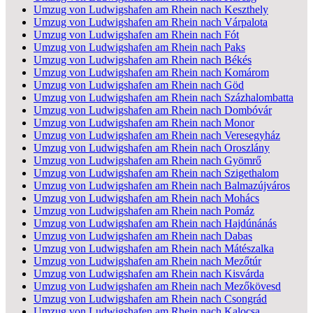
Umzug von Ludwigshafen am Rhein nach Keszthely
Umzug von Ludwigshafen am Rhein nach Várpalota
Umzug von Ludwigshafen am Rhein nach Fót
Umzug von Ludwigshafen am Rhein nach Paks
Umzug von Ludwigshafen am Rhein nach Békés
Umzug von Ludwigshafen am Rhein nach Komárom
Umzug von Ludwigshafen am Rhein nach Göd
Umzug von Ludwigshafen am Rhein nach Százhalombatta
Umzug von Ludwigshafen am Rhein nach Dombóvár
Umzug von Ludwigshafen am Rhein nach Monor
Umzug von Ludwigshafen am Rhein nach Veresegyház
Umzug von Ludwigshafen am Rhein nach Oroszlány
Umzug von Ludwigshafen am Rhein nach Gyömrő
Umzug von Ludwigshafen am Rhein nach Szigethalom
Umzug von Ludwigshafen am Rhein nach Balmazújváros
Umzug von Ludwigshafen am Rhein nach Mohács
Umzug von Ludwigshafen am Rhein nach Pomáz
Umzug von Ludwigshafen am Rhein nach Hajdúnánás
Umzug von Ludwigshafen am Rhein nach Dabas
Umzug von Ludwigshafen am Rhein nach Mátészalka
Umzug von Ludwigshafen am Rhein nach Mezőtúr
Umzug von Ludwigshafen am Rhein nach Kisvárda
Umzug von Ludwigshafen am Rhein nach Mezőkövesd
Umzug von Ludwigshafen am Rhein nach Csongrád
Umzug von Ludwigshafen am Rhein nach Kalocsa