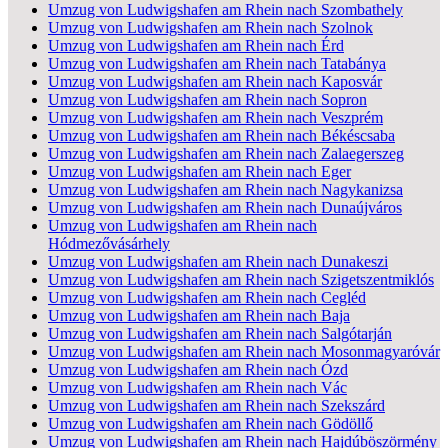
Umzug von Ludwigshafen am Rhein nach Szombathely
Umzug von Ludwigshafen am Rhein nach Szolnok
Umzug von Ludwigshafen am Rhein nach Érd
Umzug von Ludwigshafen am Rhein nach Tatabánya
Umzug von Ludwigshafen am Rhein nach Kaposvár
Umzug von Ludwigshafen am Rhein nach Sopron
Umzug von Ludwigshafen am Rhein nach Veszprém
Umzug von Ludwigshafen am Rhein nach Békéscsaba
Umzug von Ludwigshafen am Rhein nach Zalaegerszeg
Umzug von Ludwigshafen am Rhein nach Eger
Umzug von Ludwigshafen am Rhein nach Nagykanizsa
Umzug von Ludwigshafen am Rhein nach Dunaújváros
Umzug von Ludwigshafen am Rhein nach
Hódmezővásárhely
Umzug von Ludwigshafen am Rhein nach Dunakeszi
Umzug von Ludwigshafen am Rhein nach Szigetszentmiklós
Umzug von Ludwigshafen am Rhein nach Cegléd
Umzug von Ludwigshafen am Rhein nach Baja
Umzug von Ludwigshafen am Rhein nach Salgótarján
Umzug von Ludwigshafen am Rhein nach Mosonmagyaróvár
Umzug von Ludwigshafen am Rhein nach Ózd
Umzug von Ludwigshafen am Rhein nach Vác
Umzug von Ludwigshafen am Rhein nach Szekszárd
Umzug von Ludwigshafen am Rhein nach Gödöllő
Umzug von Ludwigshafen am Rhein nach Hajdúböszörmény