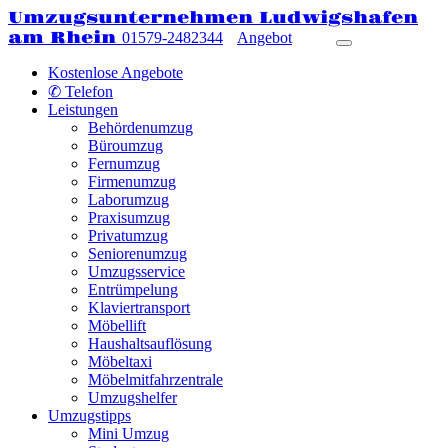
Umzugsunternehmen Ludwigshafen
am Rhein
01579-2482344
Angebot
Kostenlose Angebote
✆ Telefon
Leistungen
Behördenumzug
Büroumzug
Fernumzug
Firmenumzug
Laborumzug
Praxisumzug
Privatumzug
Seniorenumzug
Umzugsservice
Entrümpelung
Klaviertransport
Möbellift
Haushaltsauflösung
Möbeltaxi
Möbelmitfahrzentrale
Umzugshelfer
Umzugstipps
Mini Umzug