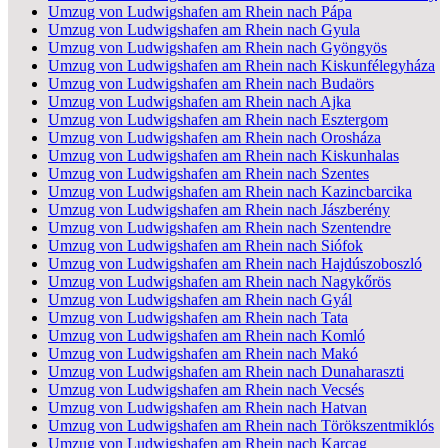
Umzug von Ludwigshafen am Rhein nach Pápa
Umzug von Ludwigshafen am Rhein nach Gyula
Umzug von Ludwigshafen am Rhein nach Gyöngyös
Umzug von Ludwigshafen am Rhein nach Kiskunfélegyháza
Umzug von Ludwigshafen am Rhein nach Budaörs
Umzug von Ludwigshafen am Rhein nach Ajka
Umzug von Ludwigshafen am Rhein nach Esztergom
Umzug von Ludwigshafen am Rhein nach Orosháza
Umzug von Ludwigshafen am Rhein nach Kiskunhalas
Umzug von Ludwigshafen am Rhein nach Szentes
Umzug von Ludwigshafen am Rhein nach Kazincbarcika
Umzug von Ludwigshafen am Rhein nach Jászberény
Umzug von Ludwigshafen am Rhein nach Szentendre
Umzug von Ludwigshafen am Rhein nach Siófok
Umzug von Ludwigshafen am Rhein nach Hajdúszoboszló
Umzug von Ludwigshafen am Rhein nach Nagykőrös
Umzug von Ludwigshafen am Rhein nach Gyál
Umzug von Ludwigshafen am Rhein nach Tata
Umzug von Ludwigshafen am Rhein nach Komló
Umzug von Ludwigshafen am Rhein nach Makó
Umzug von Ludwigshafen am Rhein nach Dunaharaszti
Umzug von Ludwigshafen am Rhein nach Vecsés
Umzug von Ludwigshafen am Rhein nach Hatvan
Umzug von Ludwigshafen am Rhein nach Törökszentmiklós
Umzug von Ludwigshafen am Rhein nach Karcag