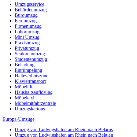
Umzugsservice
Behördenumzug
Büroumzug
Fernumzug
Firmenumzug
Laborumzug
Mini Umzug
Praxisumzug
Privatumzug
Seniorenumzug
Studentenumzug
Beiladung
Entrümpelung
Halteverbotszone
Klaviertransport
Möbellift
Haushaltsauflösung
Möbeltaxi
Möbelmitfahrzentrale
Umzugskartons
Europa-Umzüge
Umzug von Ludwigshafen am Rhein nach Belarus
Umzug von Ludwigshafen am Rhein nach Belgien