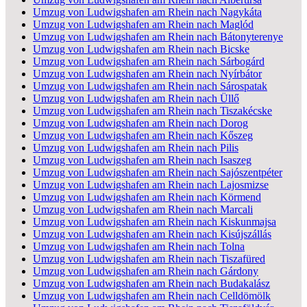
Umzug von Ludwigshafen am Rhein nach Nagykáta
Umzug von Ludwigshafen am Rhein nach Maglód
Umzug von Ludwigshafen am Rhein nach Bátonyterenye
Umzug von Ludwigshafen am Rhein nach Bicske
Umzug von Ludwigshafen am Rhein nach Sárbogárd
Umzug von Ludwigshafen am Rhein nach Nyírbátor
Umzug von Ludwigshafen am Rhein nach Sárospatak
Umzug von Ludwigshafen am Rhein nach Üllő
Umzug von Ludwigshafen am Rhein nach Tiszakécske
Umzug von Ludwigshafen am Rhein nach Dorog
Umzug von Ludwigshafen am Rhein nach Kőszeg
Umzug von Ludwigshafen am Rhein nach Pilis
Umzug von Ludwigshafen am Rhein nach Isaszeg
Umzug von Ludwigshafen am Rhein nach Sajószentpéter
Umzug von Ludwigshafen am Rhein nach Lajosmizse
Umzug von Ludwigshafen am Rhein nach Körmend
Umzug von Ludwigshafen am Rhein nach Marcali
Umzug von Ludwigshafen am Rhein nach Kiskunmajsa
Umzug von Ludwigshafen am Rhein nach Kisújszállás
Umzug von Ludwigshafen am Rhein nach Tolna
Umzug von Ludwigshafen am Rhein nach Tiszafüred
Umzug von Ludwigshafen am Rhein nach Gárdony
Umzug von Ludwigshafen am Rhein nach Budakalász
Umzug von Ludwigshafen am Rhein nach Celldömölk