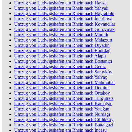
Umzug von Ludwigshafen am Rhein nach Havza
Umzug von Ludwigshafen am Rhein nach Yahyalı
Umzug von Ludwigshafen am Rhein nach Hayrabolu
Umzug von Ludwigshafen am Rhein nach İncirliova
Umzug von Ludwigshafen am Rhein nach Kovancılar
Umzug von Ludwigshafen am Rhein nach Güroymak
Umzug von Ludwigshafen am Rhein nach Muratlı
Umzug von Ludwigshafen am Rhein nach Malazgirt
Umzug von Ludwigshafen am Rhein nach Diyadin
Umzug von Ludwigshafen am Rhein nach Emirdağ
Umzug von Ludwigshafen am Rhein nach Alaplı
Umzug von Ludwigshafen am Rhein nach Bostaniçi
Umzug von Ludwigshafen am Rhein nach Gediz
Umzug von Ludwigshafen am Rhein nach Sarayköy
Umzug von Ludwigshafen am Rhein nach Yalvaç
Umzug von Ludwigshafen am Rhein nach Mahmutlar
Umzug von Ludwigshafen am Rhein nach Demirci
Umzug von Ludwigshafen am Rhein nach Ortaköy
Umzug von Ludwigshafen am Rhein nach Turgutreis
Umzug von Ludwigshafen am Rhein nach Karaağaç
Umzug von Ludwigshafen am Rhein nach Yatağan
Umzug von Ludwigshafen am Rhein nach Nurdağı
Umzug von Ludwigshafen am Rhein nach Çiftlikköy
Umzug von Ludwigshafen am Rhein nach Battalgazi
Umzug von Ludwigshafen am Rhein nach İncesu