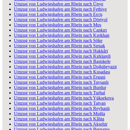
Umzug von Ludwigshafen am Rhein nach Ünye
Umzug von Ludwigshafen am Rhein nach Fethiye
Umzug von Ludwigshafen am Rhein nach Erciş
Umzug von Ludwigshafen am Rhein nach Dörtyol
Umzug von Ludwigshafen am Rhein nach Muş
Umzug von Ludwigshafen am Rhein nach Çankırı
Umzug von Ludwigshafen am Rhein nach Kırıkhan
Umzug von Ludwigshafen am Rhein nach Söke
Umzug von Ludwigshafen am Rhein nach Şırnak
Umzug von Ludwigshafen am Rhein nach Hakkâri
Umzug von Ludwigshafen am Rhein nach Kırklareli
Umzug von Ludwigshafen am Rhein nach Başiskele
Umzug von Ludwigshafen am Rhein nach Doğubeyazıt
Umzug von Ludwigshafen am Rhein nach Kuşadası
Umzug von Ludwigshafen am Rhein nach Ergani
Umzug von Ludwigshafen am Rhein nach Tavşanlı
Umzug von Ludwigshafen am Rhein nach Burdur
Umzug von Ludwigshafen am Rhein nach Turhal
Umzug von Ludwigshafen am Rhein nach Yüksekova
Umzug von Ludwigshafen am Rhein nach Tatvan
Umzug von Ludwigshafen am Rhein nach Reyhanlı
Umzug von Ludwigshafen am Rhein nach Muğla
Umzug von Ludwigshafen am Rhein nach Kâhta
Umzug von Ludwigshafen am Rhein nach Akşehir
Umzug von Ludwigshafen am Rhein nach Bergama