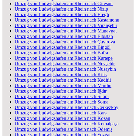
Umzug von Ludwigshafen am Rhein nach Giresun
Umzug von Ludwigshafen am Rhein nach Nizip
Umzug von Ludwigshafen am Rhein nach Ereğli
Umzug von Ludwigshafen am Rhein nach Kastamonu
Umzug von Ludwigshafen am Rhein nach Viranşehir
Umzug von Ludwigshafen am Rhein nach Manavgat
Umzug von Ludwigshafen am Rhein nach Elbistan
Umzug von Ludwigshafen am Rhein nach Çayırova
Umzug von Ludwigshafen am Rhein nach Bingöl
Umzug von Ludwigshafen am Rhein nach Bafra
Umzug von Ludwigshafen am Rhein nach Kartepe
Umzug von Ludwigshafen am Rhein nach Nevşehir
Umzug von Ludwigshafen am Rhein nach Nusaybin
Umzug von Ludwigshafen am Rhein nach Kilis
Umzug von Ludwigshafen am Rhein nach Kadirli
Umzug von Ludwigshafen am Rhein nach Mardin
Umzug von Ludwigshafen am Rhein nach Iğdır
Umzug von Ludwigshafen am Rhein nach Silopi
Umzug von Ludwigshafen am Rhein nach Soma
Umzug von Ludwigshafen am Rhein nach Çerkezköy
Umzug von Ludwigshafen am Rhein nach Kars
Umzug von Ludwigshafen am Rhein nach Kozan
Umzug von Ludwigshafen am Rhein nach Kemalpaşa
Umzug von Ludwigshafen am Rhein nach Ödemiş
Umzug von Ludwigshafen am Rhein nach Yozgat