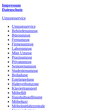
Impressum
Datenschutz
Umzugsservice
Umzugsservice
Behördenumzug
Büroumzug
Fernumzug
Firmenumzug
Laborumzug
Mini Umzug
Praxisumzug
Privatumzug
Seniorenumzug
Studentenumzug
Beiladung
Entrümpelung
Halteverbotszone
Klaviertransport
Möbellift
Haushaltsauflösung
Möbeltaxi
Möbelmitfahrzentrale