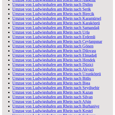
Umzug von Ludwigshafen am Rhein nach Didim
Umzug von Ludwigshafen am Rhein nach Serik
Umzug von Ludwigshafen am Rhein nach Birecik
Umzug von Ludwigshafen am Rhein nach Karamürsel
Umzug von Ludwigshafen am Rhein nach Karaköprü
Umzug von Ludwigshafen am Rhein nach Samandağ
Umzug von Ludwigshafen am Rhein nach Urla
Umzug von Ludwigshafen am Rhein nach Erdemli
Umzug von Ludwigshafen am Rhein nach Ceylanpınar
Umzug von Ludwigshafen am Rhein nach Gönen
Umzug von Ludwigshafen am Rhein nach Dilovası
Umzug von Ludwigshafen am Rhein nach Elmadağ
Umzug von Ludwigshafen am Rhein nach Hendek
Umzug von Ludwigshafen am Rhein nach Düziçi
Umzug von Ludwigshafen am Rhein nach Akyazı
Umzug von Ludwigshafen am Rhein nach Uzunköprü
Umzug von Ludwigshafen am Rhein nach Bitlis
Umzug von Ludwigshafen am Rhein nach Biga
Umzug von Ludwigshafen am Rhein nach Seydişehir
Umzug von Ludwigshafen am Rhein nach Kazan
Umzug von Ludwigshafen am Rhein nach Silvan
Umzug von Ludwigshafen am Rhein nach Afşin
Umzug von Ludwigshafen am Rhein nach Burhaniye
Umzug von Ludwigshafen am Rhein nach Kestel