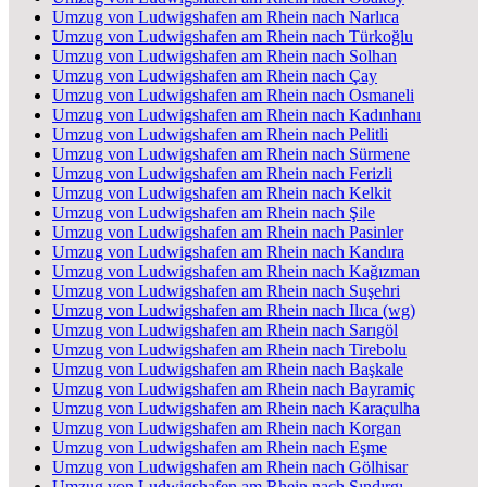
Umzug von Ludwigshafen am Rhein nach Narlıca
Umzug von Ludwigshafen am Rhein nach Türkoğlu
Umzug von Ludwigshafen am Rhein nach Solhan
Umzug von Ludwigshafen am Rhein nach Çay
Umzug von Ludwigshafen am Rhein nach Osmaneli
Umzug von Ludwigshafen am Rhein nach Kadınhanı
Umzug von Ludwigshafen am Rhein nach Pelitli
Umzug von Ludwigshafen am Rhein nach Sürmene
Umzug von Ludwigshafen am Rhein nach Ferizli
Umzug von Ludwigshafen am Rhein nach Kelkit
Umzug von Ludwigshafen am Rhein nach Şile
Umzug von Ludwigshafen am Rhein nach Pasinler
Umzug von Ludwigshafen am Rhein nach Kandıra
Umzug von Ludwigshafen am Rhein nach Kağızman
Umzug von Ludwigshafen am Rhein nach Suşehri
Umzug von Ludwigshafen am Rhein nach Ilıca (wg)
Umzug von Ludwigshafen am Rhein nach Sarıgöl
Umzug von Ludwigshafen am Rhein nach Tirebolu
Umzug von Ludwigshafen am Rhein nach Başkale
Umzug von Ludwigshafen am Rhein nach Bayramiç
Umzug von Ludwigshafen am Rhein nach Karaçulha
Umzug von Ludwigshafen am Rhein nach Korgan
Umzug von Ludwigshafen am Rhein nach Eşme
Umzug von Ludwigshafen am Rhein nach Gölhisar
Umzug von Ludwigshafen am Rhein nach Sındırgı