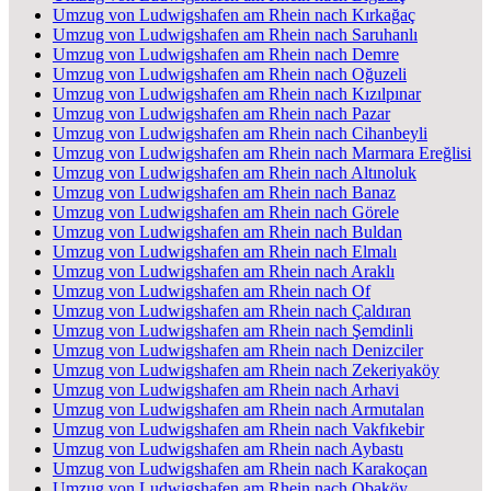
Umzug von Ludwigshafen am Rhein nach Kırkağaç
Umzug von Ludwigshafen am Rhein nach Saruhanlı
Umzug von Ludwigshafen am Rhein nach Demre
Umzug von Ludwigshafen am Rhein nach Oğuzeli
Umzug von Ludwigshafen am Rhein nach Kızılpınar
Umzug von Ludwigshafen am Rhein nach Pazar
Umzug von Ludwigshafen am Rhein nach Cihanbeyli
Umzug von Ludwigshafen am Rhein nach Marmara Ereğlisi
Umzug von Ludwigshafen am Rhein nach Altınoluk
Umzug von Ludwigshafen am Rhein nach Banaz
Umzug von Ludwigshafen am Rhein nach Görele
Umzug von Ludwigshafen am Rhein nach Buldan
Umzug von Ludwigshafen am Rhein nach Elmalı
Umzug von Ludwigshafen am Rhein nach Araklı
Umzug von Ludwigshafen am Rhein nach Of
Umzug von Ludwigshafen am Rhein nach Çaldıran
Umzug von Ludwigshafen am Rhein nach Şemdinli
Umzug von Ludwigshafen am Rhein nach Denizciler
Umzug von Ludwigshafen am Rhein nach Zekeriyaköy
Umzug von Ludwigshafen am Rhein nach Arhavi
Umzug von Ludwigshafen am Rhein nach Armutalan
Umzug von Ludwigshafen am Rhein nach Vakfıkebir
Umzug von Ludwigshafen am Rhein nach Aybastı
Umzug von Ludwigshafen am Rhein nach Karakoçan
Umzug von Ludwigshafen am Rhein nach Obaköy