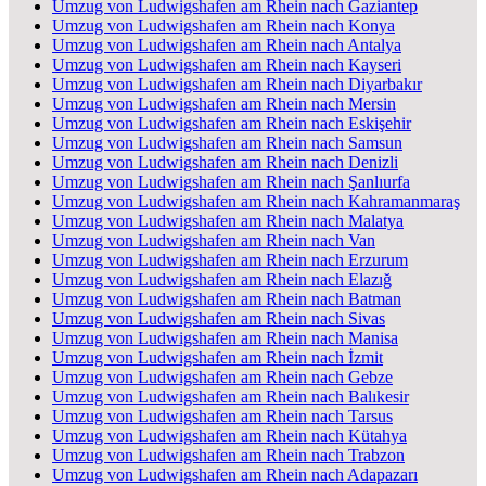
Umzug von Ludwigshafen am Rhein nach Gaziantep
Umzug von Ludwigshafen am Rhein nach Konya
Umzug von Ludwigshafen am Rhein nach Antalya
Umzug von Ludwigshafen am Rhein nach Kayseri
Umzug von Ludwigshafen am Rhein nach Diyarbakır
Umzug von Ludwigshafen am Rhein nach Mersin
Umzug von Ludwigshafen am Rhein nach Eskişehir
Umzug von Ludwigshafen am Rhein nach Samsun
Umzug von Ludwigshafen am Rhein nach Denizli
Umzug von Ludwigshafen am Rhein nach Şanlıurfa
Umzug von Ludwigshafen am Rhein nach Kahramanmaraş
Umzug von Ludwigshafen am Rhein nach Malatya
Umzug von Ludwigshafen am Rhein nach Van
Umzug von Ludwigshafen am Rhein nach Erzurum
Umzug von Ludwigshafen am Rhein nach Elazığ
Umzug von Ludwigshafen am Rhein nach Batman
Umzug von Ludwigshafen am Rhein nach Sivas
Umzug von Ludwigshafen am Rhein nach Manisa
Umzug von Ludwigshafen am Rhein nach İzmit
Umzug von Ludwigshafen am Rhein nach Gebze
Umzug von Ludwigshafen am Rhein nach Balıkesir
Umzug von Ludwigshafen am Rhein nach Tarsus
Umzug von Ludwigshafen am Rhein nach Kütahya
Umzug von Ludwigshafen am Rhein nach Trabzon
Umzug von Ludwigshafen am Rhein nach Adapazarı