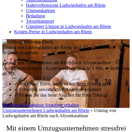
Halteverbotszone Ludwigshafen am Rhein
Umzugskartons
Beiladung
Tresortransport
Günstiger Umzug in Ludwigshafen am Rhein
Kosten-Preise in Ludwigshafen am Rhein
Umzug von Ludwigshafen am Rhein nach Afyonkarahisar ☛ 100
% Gratis-Angebote
Umzug von Ludwigshafen am Rhein nach Afyonkarahisar : Top-
Umzugsunternehmen - Kostenlose Angebote in 3 Min. ➨ Beiladung
ab 72€
✓
Wir helfen Ihnen, wenn es um Ihren Umzug geht!
✓
Schnell & unverbindlich Angebote erhalten!
✓
Finden Sie das beste Angebot für Ihren Umzug!
blitzschnell kostenlose Angebote erhalten
Umzugsunternehmen Ludwigshafen am Rhein
»
Umzug von
Ludwigshafen am Rhein nach Afyonkarahisar
Mit einem Umzugsunternehmen stressfrei