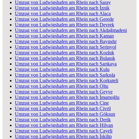
Umzug von Ludwigshafen am Rhein nach Saray
Umzug von Ludwigshafen am Rhein nach İznik
Umzug von Ludwigshafen am Rhein nach Alaca
Umzug von Ludwigshafen am Rhein nach Gerede
Umzug von Ludwigshafen am Rhein nach Devrek
Umzug von Ludwigshafen am Rhein nach Akdağmadeni
Umzug von Ludwigshafen am Rhein nach Kaman
Umzug von Ludwigshafen am Rhein nach Bayındır
Umzug von Ludwigshafen am Rhein nach Serinyol
Umzug von Ludwigshafen am Rhein nach Kozluk
Umzug von Ludwigshafen am Rhein nach Bulanık
Umzug von Ludwigshafen am Rhein nach Sarıkaya
Umzug von Ludwigshafen am Rhein nach Kulu
Umzug von Ludwigshafen am Rhein nach Şarkışla
Umzug von Ludwigshafen am Rhein nach Korkuteli
Umzug von Ludwigshafen am Rhein nach Oltu
Umzug von Ludwigshafen am Rhein nach Geyve
Umzug von Ludwigshafen am Rhein nach İmamoğlu
Umzug von Ludwigshafen am Rhein nach Çine
Umzug von Ludwigshafen am Rhein nach Çivril
Umzug von Ludwigshafen am Rhein nach Göksun
Umzug von Ludwigshafen am Rhein nach Derik
Umzug von Ludwigshafen am Rhein nach Hilvan
Umzug von Ludwigshafen am Rhein nach Çayeli
Umzug von Ludwigshafen am Rhein nach İskilip