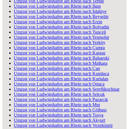
Umzug von Ludwigshafen am Rhein nach Terme
Umzug von Ludwigshafen am Rhein nach Ilgın
Umzug von Ludwigshafen am Rhein nach İslahiye
Umzug von Ludwigshafen am Rhein nach Beyşehir
Umzug von Ludwigshafen am Rhein nach Erzin
Umzug von Ludwigshafen am Rhein nach Bolvadin
Umzug von Ludwigshafen am Rhein nach Tunceli
Umzug von Ludwigshafen am Rhein nach Yenişehir
Umzug von Ludwigshafen am Rhein nach Yerköy
Umzug von Ludwigshafen am Rhein nach Çumra
Umzug von Ludwigshafen am Rhein nach Karasu
Umzug von Ludwigshafen am Rhein nach Babaeski
Umzug von Ludwigshafen am Rhein nach Malkara
Umzug von Ludwigshafen am Rhein nach Çan
Umzug von Ludwigshafen am Rhein nach Kumluca
Umzug von Ludwigshafen am Rhein nach Kurtalan
Umzug von Ludwigshafen am Rhein nach Ortaca
Umzug von Ludwigshafen am Rhein nach Şereflikoçhisar
Umzug von Ludwigshafen am Rhein nach Selçuk
Umzug von Ludwigshafen am Rhein nach Pazarcık
Umzug von Ludwigshafen am Rhein nach Mut
Umzug von Ludwigshafen am Rhein nach Gölbaşı
Umzug von Ludwigshafen am Rhein nach Tosya
Umzug von Ludwigshafen am Rhein nach Akyurt
Umzug von Ludwigshafen am Rhein nach Vezirköprü