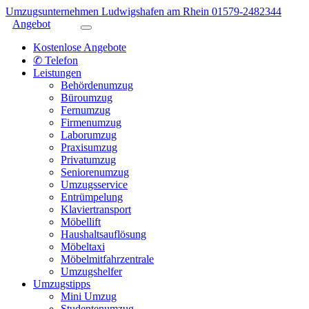
Umzugsunternehmen Ludwigshafen am Rhein
01579-2482344
Angebot
Kostenlose Angebote
✆ Telefon
Leistungen
Behördenumzug
Büroumzug
Fernumzug
Firmenumzug
Laborumzug
Praxisumzug
Privatumzug
Seniorenumzug
Umzugsservice
Entrümpelung
Klaviertransport
Möbellift
Haushaltsauflösung
Möbeltaxi
Möbelmitfahrzentrale
Umzugshelfer
Umzugstipps
Mini Umzug
Studentenumzug