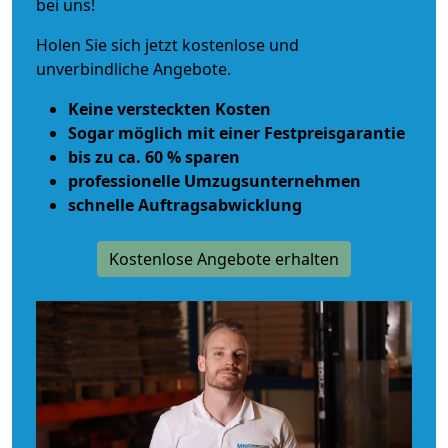
bei uns!
Holen Sie sich jetzt kostenlose und
unverbindliche Angebote.
Keine versteckten Kosten
Sogar möglich mit einer Festpreisgarantie
bis zu ca. 60 % sparen
professionelle Umzugsunternehmen
schnelle Auftragsabwicklung
Kostenlose Angebote erhalten