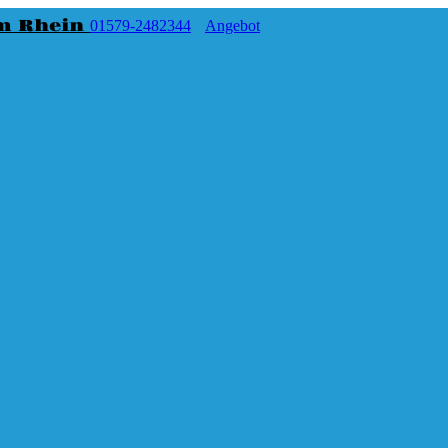
m Rhein
01579-2482344
Angebot