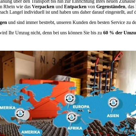
anung über den Transport bis hin zur Einrichtung Ihres neuen Zuhause
am Rhein wie das
Verpacken
und
Entpacken
von
Gegenständen
, das
h Langel individuell ist und haben uns daher darauf eingestellt, au
gen
und sind immer bestrebt, unseren Kunden den besten Service zu d
wird Ihr Umzug nicht, denn bei uns können Sie bis zu
60 % der Umzug