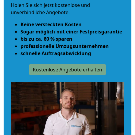
Holen Sie sich jetzt kostenlose und
unverbindliche Angebote.
Keine versteckten Kosten
Sogar möglich mit einer Festpreisgarantie
bis zu ca. 60 % sparen
professionelle Umzugsunternehmen
schnelle Auftragsabwicklung
Kostenlose Angebote erhalten